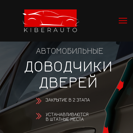
АВТОМОБИЛЬНЫЕ
ДОВОДЧИКИ
ДВЕРЕЙ
ЗАКРЫTИE В 2 ЭТAПA
УCTАHAВЛИВАЮTСЯ
В ШTАТНЫE МЕСТА